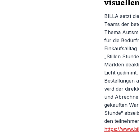
visuelle
BILLA setzt die
Teams der bete
Thema Autismu
für die Bedürf
Einkaufsalltag
„Stillen Stun
Märkten deakti
Licht gedimmt,
Bestellungen a
wird der dire
und Abrechnen
gekauften Ware
Stunde“ abseit
den teilnehmen
https://www.bil