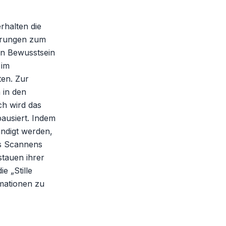
erhalten die
ierungen zum
in Bewusstsein
 im
ten. Zur
 in den
ch wird das
ausiert. Indem
ändigt werden,
es Scannens
tauen ihrer
e „Stille
rmationen zu