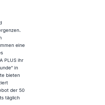
d
ergenzen.
n
kommen eine
es
LA PLUS ihr
tunde“ in
te bieten
iert
ebot der 50
s täglich