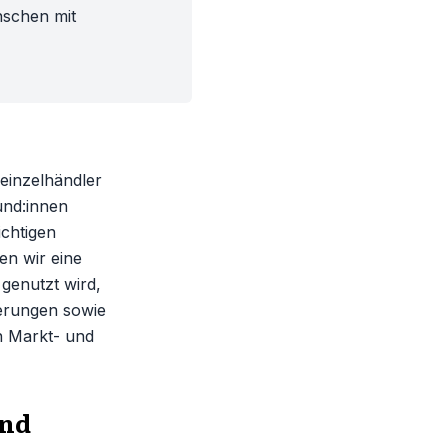
enschen mit
leinzelhändler
und:innen
ichtigen
en wir eine
genutzt wird,
erungen sowie
n Markt- und
und