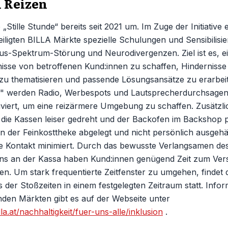
n Reizen
 „Stille Stunde“ bereits seit 2021 um. Im Zuge der Initiative 
iligten BILLA Märkte spezielle Schulungen und Sensibilis
s-Spektrum-Störung und Neurodivergenzen. Ziel ist es, e
nisse von betroffenen Kund:innen zu schaffen, Hindernisse
 zu thematisieren und passende Lösungsansätze zu erarbei
de" werden Radio, Werbespots und Lautsprecherdurchsagen
viert, um eine reizärmere Umgebung zu schaffen. Zusätzli
 die Kassen leiser gedreht und der Backofen im Backshop p
n der Feinkosttheke abgelegt und nicht persönlich ausgeh
kte Kontakt minimiert. Durch das bewusste Verlangsamen d
s an der Kassa haben Kund:innen genügend Zeit zum Vers
n. Um stark frequentierte Zeitfenster zu umgehen, findet di
s der Stoßzeiten in einem festgelegten Zeitraum statt. Info
den Märkten gibt es auf der Webseite unter
la.at/nachhaltigkeit/fuer-uns-alle/inklusion
.