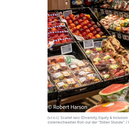
(v.l.n.r.): Scarlet Ianc (Diversity, Equity & Incl
österreichweiten Roll-out der “Stillen Stunde”.