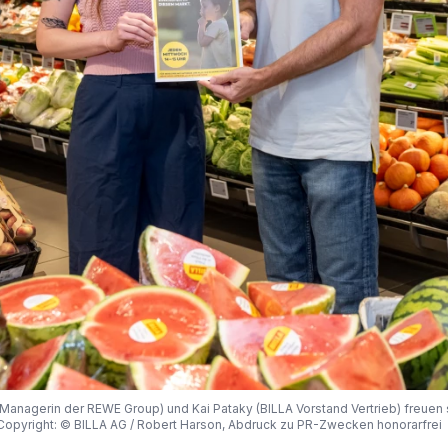
usion Managerin der REWE Group) und Kai Pataky (BILLA Vorstand Vertrieb) freuen
 / Copyright: © BILLA AG / Robert Harson, Abdruck zu PR-Zwecken honorarfrei