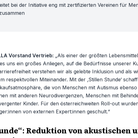
itet bei der Initiative eng mit zertifizierten Vereinen für M
 zusammen
LLA Vorstand Vertrieb:
„Als einer der größten Lebensmitte
 es uns ein großes Anliegen, auf die Bedürfnisse unserer K
rrierefreiheit verstehen wir als gelebte Inklusion und als w
m respektvollen Miteinander. Mit der ‚Stillen Stunde‘ schaff
nkaufsatmosphäre, die von Menschen mit Autismus ebenso 
nen mit anderen Neurodivergenzen, Menschen mit Behind
vergenter Kinder. Für den österreichweiten Roll-out wurde
er:innen von externen Expert:innen geschult.“
Stunde“: Reduktion von akustischen 