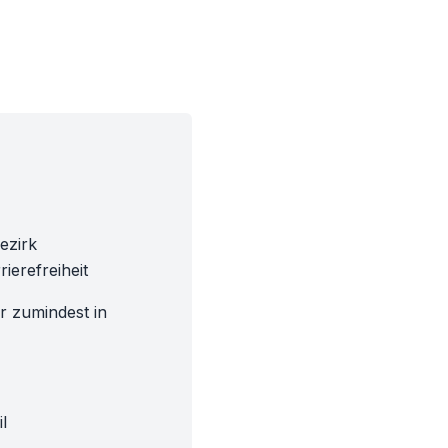
Bezirk
ierefreiheit
hr zumindest in
l