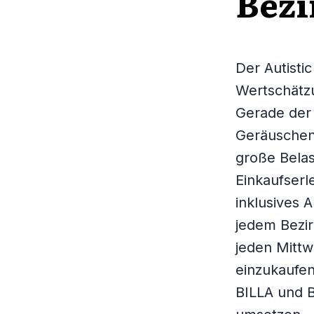
Bezi
Der Autistic
Wertschätz
Gerade der 
Geräuschen
große Bela
Einkaufserl
inklusives A
jedem Bezir
jeden Mittw
einzukaufe
BILLA und B